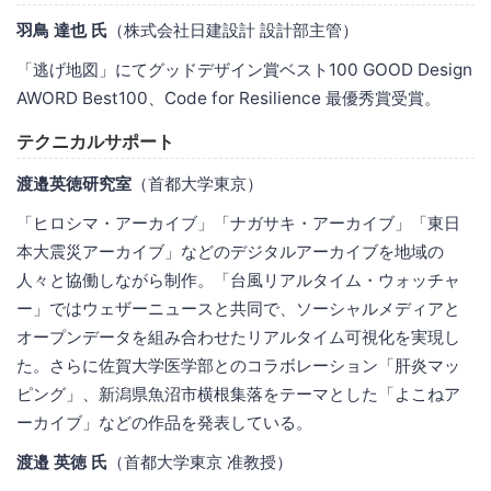
羽鳥 達也 氏
（株式会社日建設計 設計部主管）
「逃げ地図」にてグッドデザイン賞ベスト100 GOOD Design
AWORD Best100、Code for Resilience 最優秀賞受賞。
テクニカルサポート
渡邉英徳研究室
（首都大学東京）
「ヒロシマ・アーカイブ」「ナガサキ・アーカイブ」「東日
本大震災アーカイブ」などのデジタルアーカイブを地域の
人々と協働しながら制作。「台風リアルタイム・ウォッチャ
ー」ではウェザーニュースと共同で、ソーシャルメディアと
オープンデータを組み合わせたリアルタイム可視化を実現し
た。さらに佐賀大学医学部とのコラボレーション「肝炎マッ
ピング」、新潟県魚沼市横根集落をテーマとした「よこねア
ーカイブ」などの作品を発表している。
渡邉 英徳 氏
（首都大学東京 准教授）